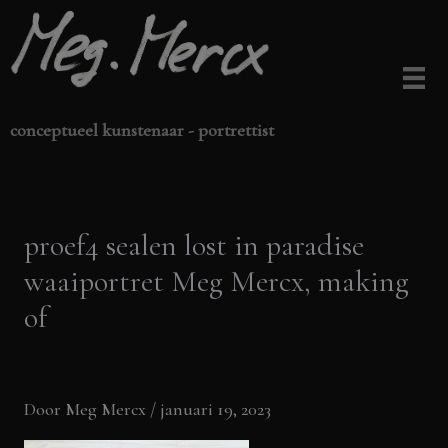
Ga
naar
de
inhoud
conceptueel kunstenaar - portrettist
proef4 sealen lost in paradise
waaiportret Meg Mercx, making
of
Door
Meg Mercx
/
januari 19, 2023