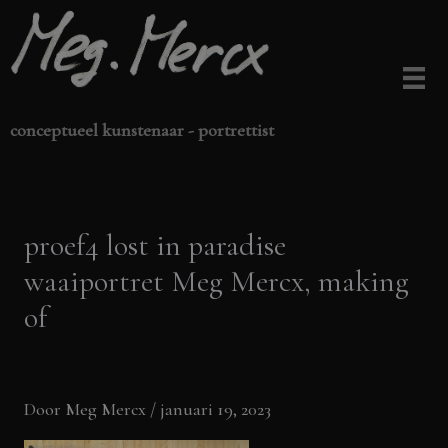
Ga
naar
de
inhoud
conceptueel kunstenaar - portrettist
proef4 lost in paradise
waaiportret Meg Mercx, making
of
Door
Meg Mercx
/
januari 19, 2023