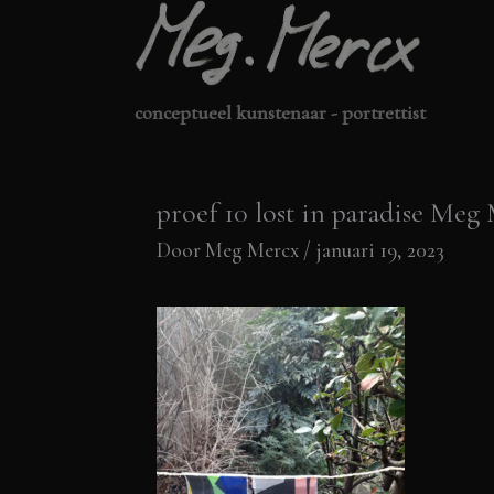
Ga
naar
de
conceptueel kunstenaar - portrettist
inhoud
proef 10 lost in paradise Meg
Door
Meg Mercx
/
januari 19, 2023