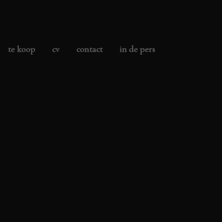
te koop
cv
contact
in de pers