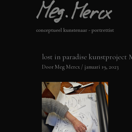
Ga
naar
de
conceptueel kunstenaar - portrettist
inhoud
lost in paradise kunstprojec
Door
Meg Mercx
/
januari 19, 2023