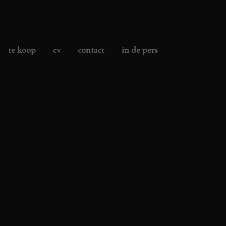
te koop
cv
contact
in de pers