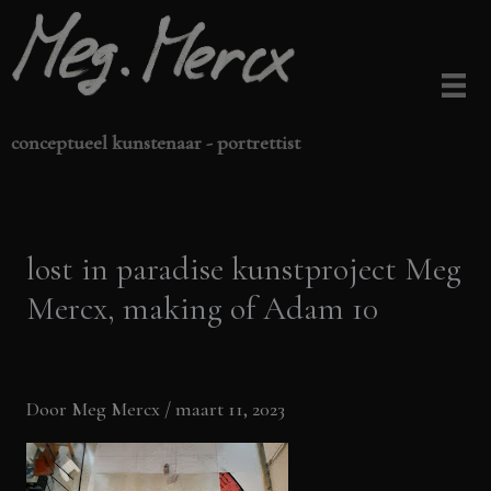
Ga
naar
de
inhoud
conceptueel kunstenaar - portrettist
lost in paradise kunstproject Meg
Mercx, making of Adam 10
Door
Meg Mercx
/
maart 11, 2023