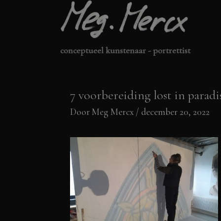
Ga
naar
de
conceptueel kunstenaar - portrettist
inhoud
7 voorbereiding lost in paradi
Door
Meg Mercx
/
december 20, 2022