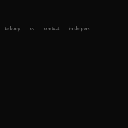
te koop
cv
contact
in de pers