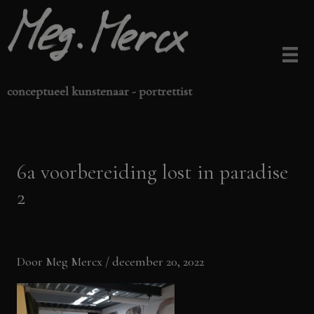
Ga
naar
de
inhoud
conceptueel kunstenaar - portrettist
6a voorbereiding lost in paradise
2
Door
Meg Mercx
/
december 20, 2022