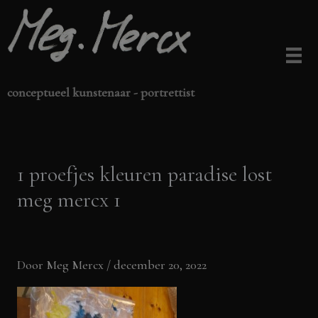
Ga
naar
de
inhoud
conceptueel kunstenaar - portrettist
1 proefjes kleuren paradise lost
meg mercx 1
Door
Meg Mercx
/
december 20, 2022