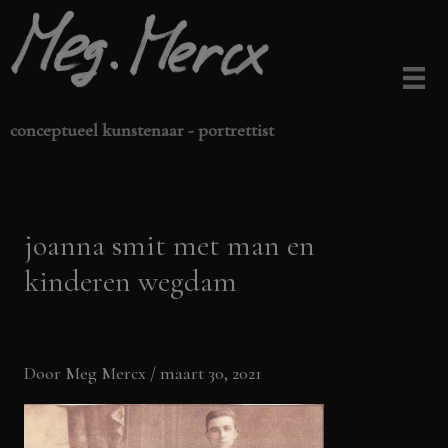
Ga
naar
de
inhoud
conceptueel kunstenaar - portrettist
joanna smit met man en
kinderen wegdam
Door
Meg Mercx
/
maart 30, 2021