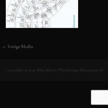
←
Vorige Media
Copyright © 2026
Meg Mercx
| Webdesign
Kleurpunt.nl