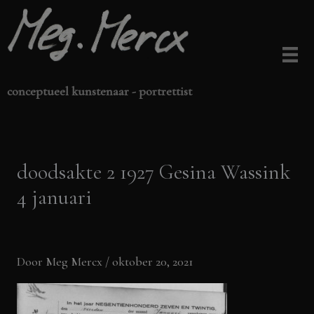
Ga
naar
de
inhoud
conceptueel kunstenaar - portrettist
doodsakte 2 1927 Gesina Wassink
4 januari
Door
Meg Mercx
/
oktober 20, 2021