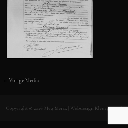
←
Vorige Media
Copyright © 2026
Meg Mercx
| Webdesign
Kleurpunt.nl