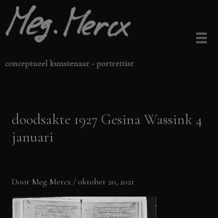
Ga
naar
de
inhoud
conceptueel kunstenaar - portrettist
doodsakte 1927 Gesina Wassink 4
januari
Door
Meg Mercx
/
oktober 20, 2021