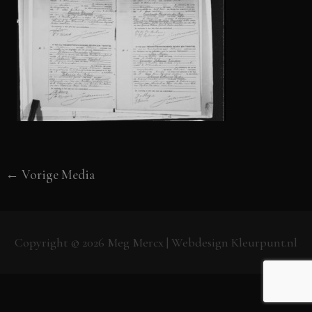
←
Vorige Media
Copyright © 2026
Meg Mercx
| Webdesign
Kleurpunt.nl