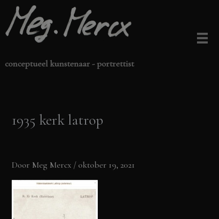
Ga
naar
de
inhoud
conceptueel kunstenaar - portrettist
1935 kerk latrop
Door
Meg Mercx
/
oktober 19, 2021