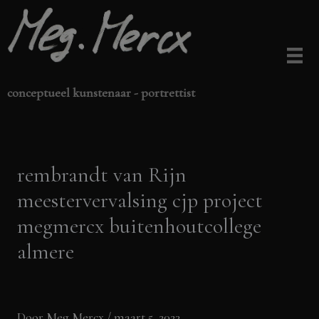
Ga
naar
de
inhoud
conceptueel kunstenaar - portrettist
rembrandt van Rijn
meestervervalsing cjp project
megmercx buitenhoutcollege
almere
Door
Meg Mercx
/
maart 5, 2023