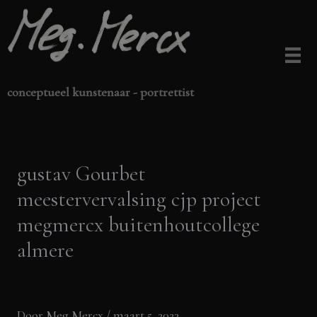
Ga
naar
de
inhoud
conceptueel kunstenaar - portrettist
gustav Gourbet
meestervervalsing cjp project
megmercx buitenhoutcollege
almere
Door
Meg Mercx
/
maart 5, 2023