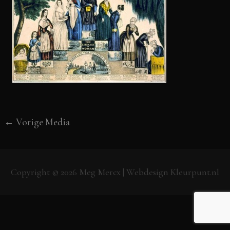
←
Vorige Media
Copyright © 2026
Meg Mercx
| Webdesign
Kleurpunt.nl