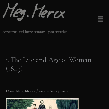
Ga
naar
de
inhoud
conceptueel kunstenaar - portrettist
2 The Life and Age of Woman
(1849)
Door
Meg Mercx
/
augustus 24, 2023