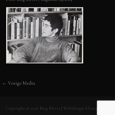
←
Vorige Media
Copyright © 2026
Meg Mercx
| Webdesign
Kleurpunt.nl