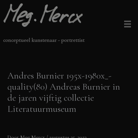
Ga
naar
de
inhoud
conceptueel kunstenaar - portrettist
Andres Burnier 195x-1980x_-
quality(80) Andreas Burnier in
de jaren vijftig collectie
Literatuurmuseum
Door
Meg Mercx
/
augustus 25, 2023