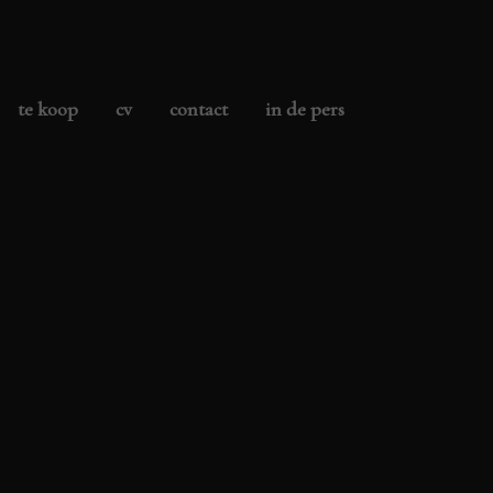
te koop
cv
contact
in de pers