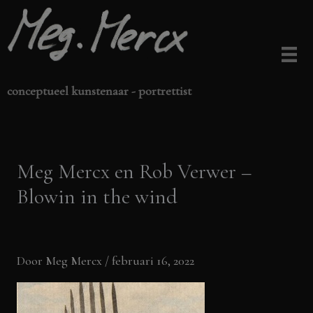
Ga
naar
de
inhoud
conceptueel kunstenaar - portrettist
Meg Mercx en Rob Verwer –
Blowin in the wind
Door
Meg Mercx
/
februari 16, 2022