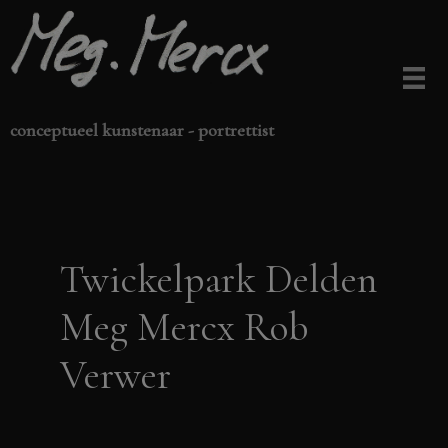
Ga
naar
de
inhoud
conceptueel kunstenaar - portrettist
Twickelpark Delden
Meg Mercx Rob
Verwer