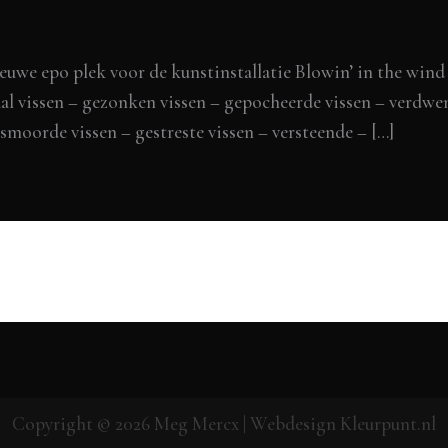
ieuwe epo plek voor de kunstinstallatie Blowin’ in the wi
gaal vissen – gezonken vissen – gepocheerde vissen – verdwe
smoorde vissen – gestreste vissen – versteende – […]
Copyright © 2026
Meg Mercx
| Webdesign
Kleurpunt.nl