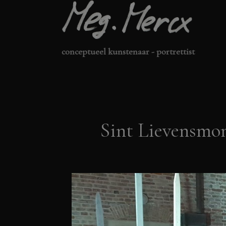
Ga
naar
de
conceptueel kunstenaar - portrettist
inhoud
Sint Lievensmon