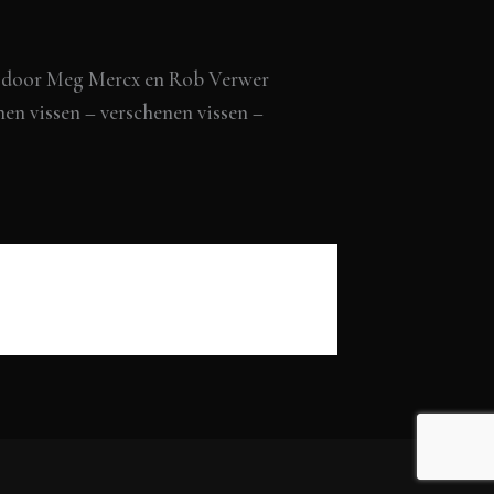
nd door Meg Mercx en Rob Verwer
nen vissen – verschenen vissen –