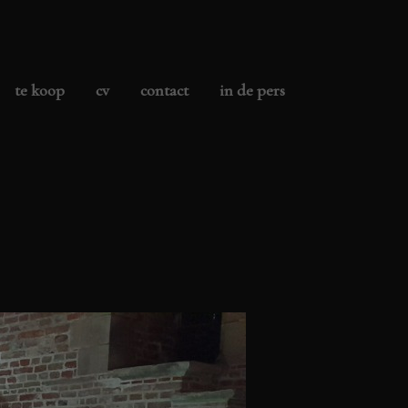
te koop
cv
contact
in de pers