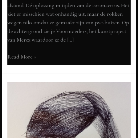
afstand. Dé oplossing in tijden van de coronacrisis. Het
ziet er misschien wat onhandig uit, maar de rokken
wegen niks omdat ze gemaakt zijn van pvc-buizen. Op
de achtergrond zie je Voormoeders, het kunstproject
van Mercx waardoor ze de […]
Kooirok
Read More »
als
alternatief
voor
het
mondkapje:
De
Gelderlander,
Nijmegen
e.o.