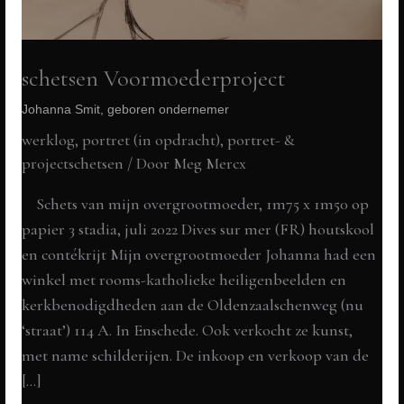
schetsen Voormoederproject
Johanna Smit, geboren ondernemer
werklog
,
portret (in opdracht)
,
portret- &
projectschetsen
/ Door
Meg Mercx
Schets van mijn overgrootmoeder, 1m75 x 1m50 op
papier 3 stadia, juli 2022 Dives sur mer (FR) houtskool
en contékrijt Mijn overgrootmoeder Johanna had een
winkel met rooms-katholieke heiligenbeelden en
kerkbenodigdheden aan de Oldenzaalschenweg (nu
‘straat’) 114 A. In Enschede. Ook verkocht ze kunst,
met name schilderijen. De inkoop en verkoop van de
[…]