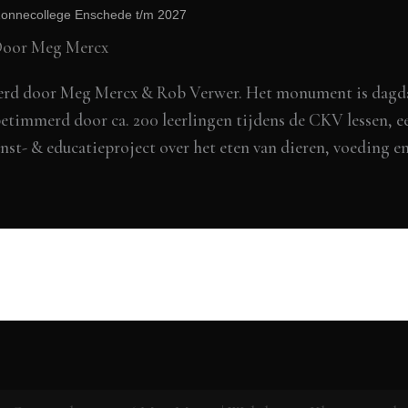
t Zonnecollege Enschede t/m 2027
Door
Meg Mercx
rd door Meg Mercx & Rob Verwer. Het monument is dagdag
betimmerd door ca. 200 leerlingen tijdens de CKV lessen, 
st- & educatieproject over het eten van dieren, voeding en 