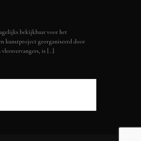
elijks bekijkbaar voor het
een kunstproject georganiseerd door
vleesvervangers, is […]