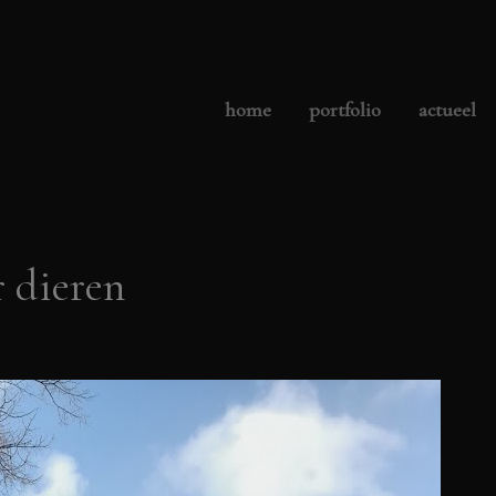
home
portfolio
actueel
 dieren