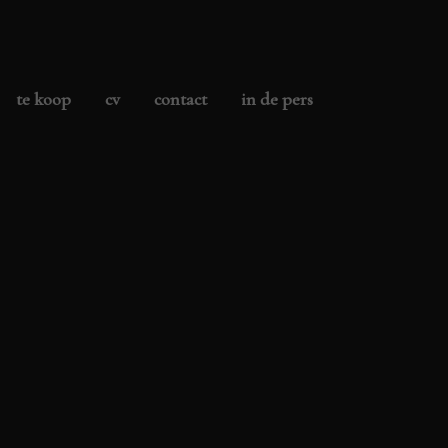
te koop
cv
contact
in de pers