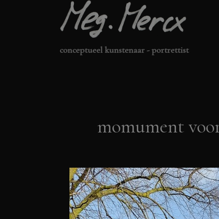
Ga
naar
de
conceptueel kunstenaar - portrettist
inhoud
momument voor