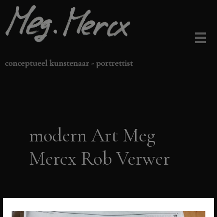
Ga
naar
de
inhoud
conceptueel kunstenaar - portrettist
modern Art Meg
Mercx Rob Verwer