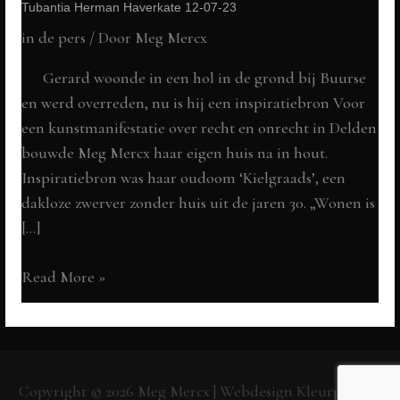
Tubantia Herman Haverkate 12-07-23
in de pers
/ Door
Meg Mercx
Gerard woonde in een hol in de grond bij Buurse
en werd overreden, nu is hij een inspiratiebron Voor
een kunstmanifestatie over recht en onrecht in Delden
bouwde Meg Mercx haar eigen huis na in hout.
Inspiratiebron was haar oudoom ‘Kielgraads’, een
dakloze zwerver zonder huis uit de jaren 30. „Wonen is
[…]
Wonen
Read More »
is
een
recht,
laten
Copyright © 2026
Meg Mercx
| Webdesign
Kleurpunt.nl