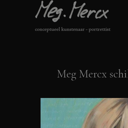
Ga
naar
de
conceptueel kunstenaar - portrettist
inhoud
Meg Mercx schi