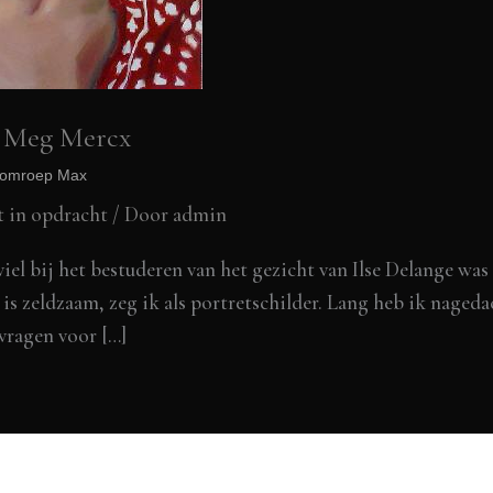
r Meg Mercx
n omroep Max
t in opdracht
/ Door
admin
el bij het bestuderen van het gezicht van Ilse Delange was
t is zeldzaam, zeg ik als portretschilder. Lang heb ik naged
vragen voor […]