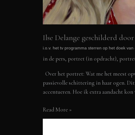
Ilse Delange geschilderd doo
i.o.v. het tv programma sterren op het doek va
in de pers
,
portret (in opdracht)
,
portre
Over het portret: Wat me het meest opvi
passievolle schittering in haar ogen. Di
accentueren. Hoe ik extra aandacht kon 
Ilse
Read More »
Delange
geschilderd