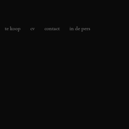
te koop
cv
contact
in de pers