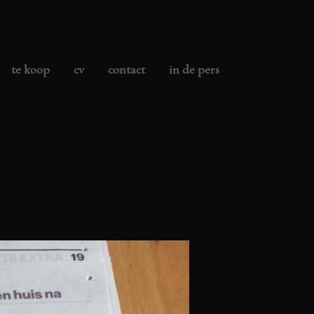
te koop
cv
contact
in de pers