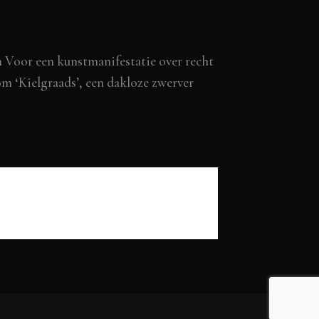
 Voor een kunstmanifestatie over recht
m ‘Kielgraads’, een dakloze zwerver