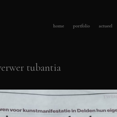
home
portfolio
actueel
verwer tubantia