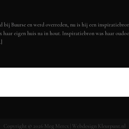
ij Buurse en werd overreden, nu is hij een inspiratiebron
haar eigen huis na in hout. Inspiratiebron was haar oudoo
…]
Copyright © 2026
Meg Mercx
| Webdesign
Kleurpunt.nl