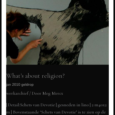
What’s about religion?
jan 2010 geldrop
werkarchief
/ Door
Meg Mercx
| Detail:Schets van Devotie | gesneden in lino | 2 m40x2
m | Bovenstaande ‘Schets van Devotie’ is te zien op de