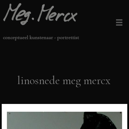
Ga
naar
de
inhoud
conceptueel kunstenaar - portrettist
linosnede meg mercx