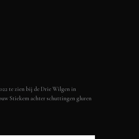
022 te zien bij de Drie Wilgen in
houw Stiekem achter schuttingen gluren