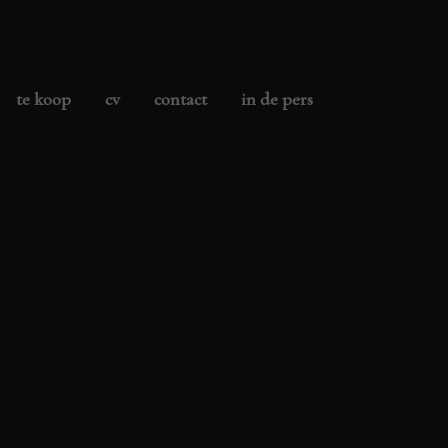
te koop
cv
contact
in de pers