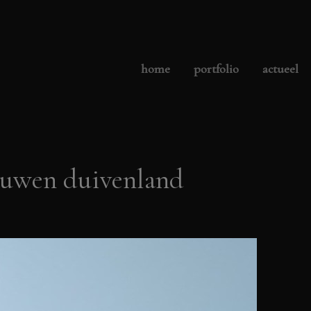
home
portfolio
actueel
ouwen duivenland