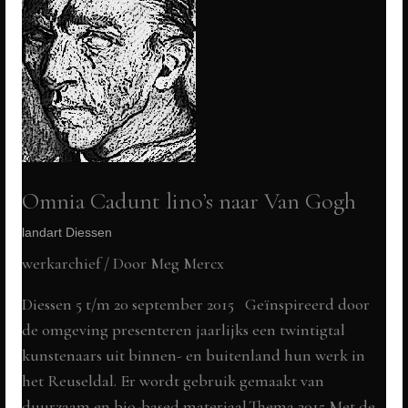
kunstwerk
over
milieu
&
plastic
soep
i.s.m.
Rob
Omnia Cadunt lino’s naar Van Gogh
Verwer
landart Diessen
werkarchief
/ Door
Meg Mercx
Diessen 5 t/m 20 september 2015 Geïnspireerd door
de omgeving presenteren jaarlijks een twintigtal
kunstenaars uit binnen- en buitenland hun werk in
het Reuseldal. Er wordt gebruik gemaakt van
duurzaam en bio-based materiaal.Thema 2015 Met de