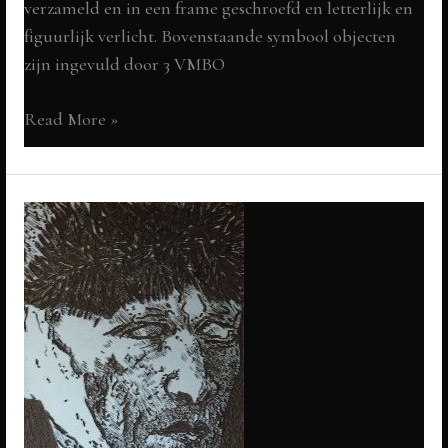
verzameld en in een frame geschroefd en letterlijk en
figuurlijk verlicht. Bovenstaande symbool objecten
zijn ingevuld door 3 VMBO
Geloof,
Read More »
Hoop
en
Liefde
Happy
Rap
Project
over
symbolen
en
inspiraties