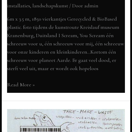
installaties, landschapskunst
/ Door
admin
6m x 3.5 m, 1850 vierkantjes Gerecycled & BioBased
plastic. foto tijdens de kunstroute Kreislauf museum
Kranenburg, Duitsland I Scream, You Scream één
schreeuw voor u, één schreeuw voor mij, één schreeuw
voor onze kinderen en kleinkinderen…Kortom één
schreeuw voor planeet Aarde. Er gaat veel dood, er
sterft veel uit, maar er wordt ook hopeloos
I
Read More »
scream,
you
scream
een
schreeuw