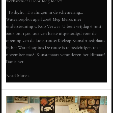
werkarchief
/ Door
Meg Mercx
Twilight… Dwalingen in de schemering…
Waterloopbos april 2008 Meg Mercx met
ondersteuning v. Rob Verwer U bent vrijdag 6 juni
2008 om 15.00 uur van harte uitgenodigd voor de
opening van de kunstroute: Kielzog Kunstbroedplaats
in het Waterloopbos De route is te bezichtigen tot 1
november 2008 ‘Kunstenaars veranderen het klimaat!
Dat is het
Kielzog,
Read More »
kunstbroedplaats
Waterloopbos