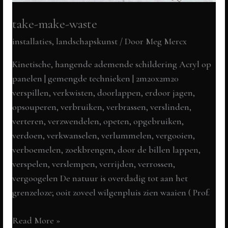
take-make-waste
installaties, landschapskunst
/ Door
Meg Mercx
Kinetische, hangende ademende schildering Acryl op
panelen | gemengde technieken | 2m20x2m20
verspillen, verkwisten, doorlappen, erdoor jagen,
opsouperen, verbruiken, verbrassen, verslinden,
verteren, verzwendelen, opeten, opgebruiken,
verdoen, verkwanselen, verlummelen, vergooien,
verboemelen, zoekbrengen, door de billen lappen,
verspelen, verslempen, verrijden, verrossen,
vergoogelen De natuur is overdadig tot aan het
grenzeloze; ooit zoveel wilgenpluis zien waaien ( Prof.
take-
Read More »