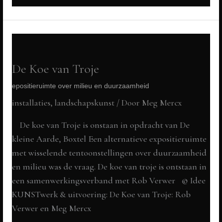
make-
waste
De Koe van Troje
epositieruimte over milieu en duurzaamheid
installaties, landschapskunst
/ Door
Meg Mercx
De koe van Troje is onstaan in opdracht van De
kleine Aarde, Boxtel Een alternatieve expositieruimte
met wisselende tentoonstellingen over duurzaamheid
en milieu was de vraag. De koe van troje is ontstaan in
een samenwerkingsverband met Rob Verwer © Idee
KUNSTwerk & uitvoering: De Koe van Troje: Rob
Verwer en Meg Mercx