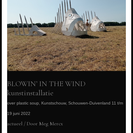
BLOWIN’ IN THE WIND
kunstinstallatie
over plastic soup, Kunstschouw, Schouwen-Duivenland 11 t/m
19 juni 2022
actueel
/ Door
Meg Mercx