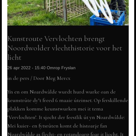
en
Rob
Verwer
Kunstroute Vervlochten brengt
Noordwolder vlechthistorie voor het
licht
26 apr 2022 - 15:40 Omrop Fryslan
in de pers
/ Door
Meg Mercx
Yn en om Noardwâlde wurdt hurd wurke oan de
keunstrûte dy’t freed 6 maaie úteinset. Op ferskillende
plakken komme keunstwurken mei it tema
‘Vervlochten’. It sjocht der feestlik út yn Noardwâlde:
Mei kuier- en fytsrûten komt de histoarje fan
Noardwâlde as flecht- en rotandoarp foar it ljocht. It