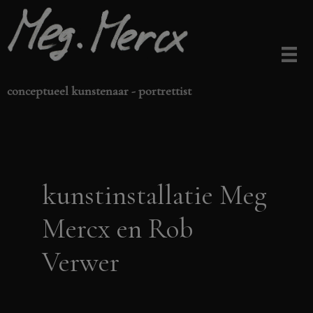
Ga
naar
de
inhoud
conceptueel kunstenaar - portrettist
kunstinstallatie Meg
Mercx en Rob
Verwer