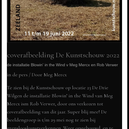
coverafbeelding De Kunstschouw 2022
de installatie Blowin' in the Wind v Meg Mercx en Rob Verwer
in de pers
/ Door
Meg Mercx
Te zien bij de Kunstschouw op locatie 23 De Drie
Wilgen de installatie Blowin’ in the Wind van Meg
Mercx ism Rob Verwer, door ons verkozen tot
coverafbeelding van dit jaar. Super blij mee! De
beeldengroep is t/m 29 mei nog te zien bij
grenslooskunstverkennen. Weer opgebouwd, en te