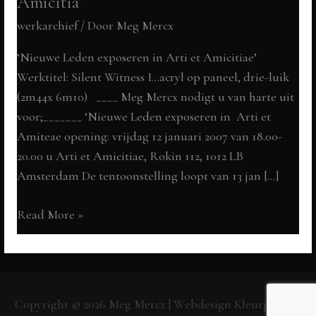
Amicitia’
werkarchief
/ Door
Meg Mercx
‘Nieuwe Leden exposeren in Arti et Amicitiae’
Werktitel: Silent Witness I…acryl op paneel, drie-luik
(2m44x 6m10) ____ Meg Mercx nodigt u van harte uit
voor;_______ ‘Nieuwe Leden exposeren in Arti et
Amiteae opening: vrijdag 12 januari 2007 van 18.00-
20.00 u Arti et Amicitiae, Rokin 112, 1012 LB
Amsterdam De tentoonstelling loopt van 13 jan […]
nieuwe
Read More »
Leden
exposeren
in
Arti
Copyright © 2026
Meg Mercx
| Webdesign
Kleurpunt.nl
et