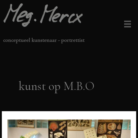
Ga
naar
de
inhoud
conceptueel kunstenaar - portrettist
kunst op M.B.O