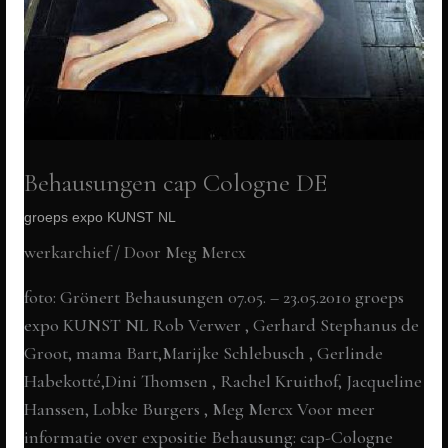
Behausungen cap Cologne DE
groeps expo KUNST NL
werkarchief
/ Door
Meg Mercx
foto: Grönert Behausungen 07.05. – 23.05.2010 groeps
expo KUNST NL Rob Verwer , Gerhard Stephanus de
Groot, mama Bart,Marijke Schlebusch , Gerlinde
Habekotté,Dini Thomsen , Rachel Kruithof, Jacqueline
Hanssen, Lobke Burgers , Meg Mercx Voor meer
informatie over expositie Behausung: cap-Cologne