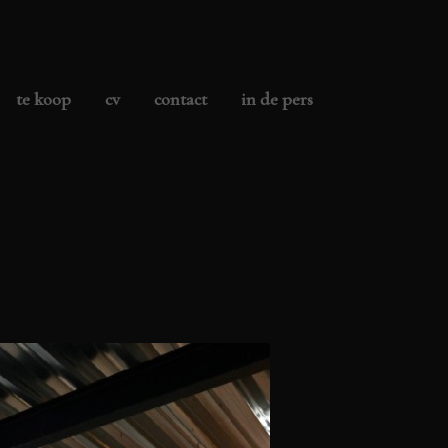
te koop
cv
contact
in de pers