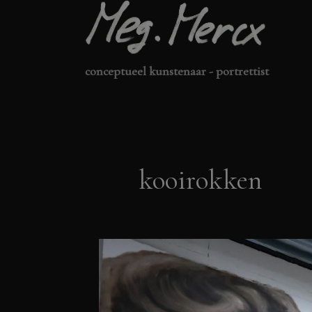
Ga
naar
de
conceptueel kunstenaar - portrettist
inhoud
kooirokken