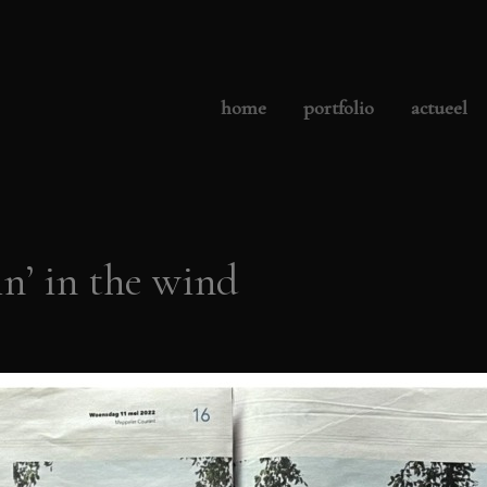
home
portfolio
actueel
in’ in the wind