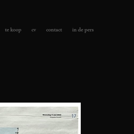
te koop
cv
contact
in de pers