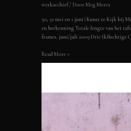
werkarchief
/ Door
Meg Mercx
30, 31 mei en 1 juni | Kunst te Kijk bij
en herkenning Totale lengte van het taf
frames. juni/juli 2009 Drie (k)luchtige
Kunst
Read More »
te
Kijk
bij
Music
Meeting,
Nijmegen