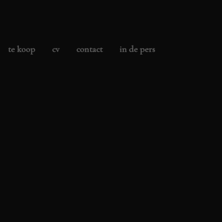
te koop
cv
contact
in de pers