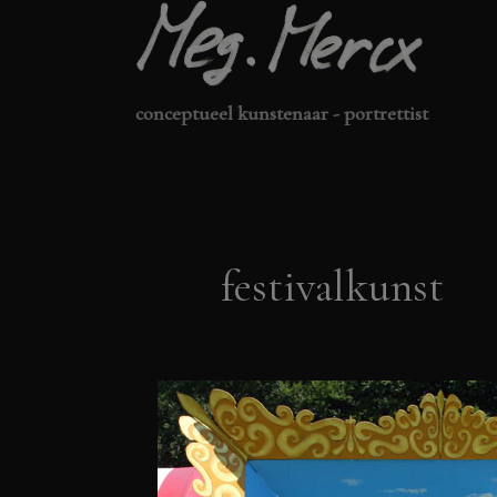
Ga
naar
de
conceptueel kunstenaar - portrettist
inhoud
festivalkunst