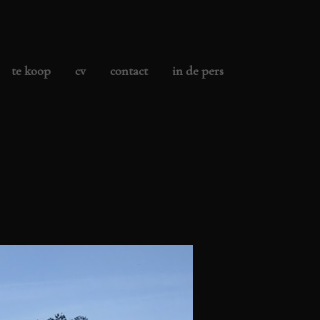
te koop
cv
contact
in de pers