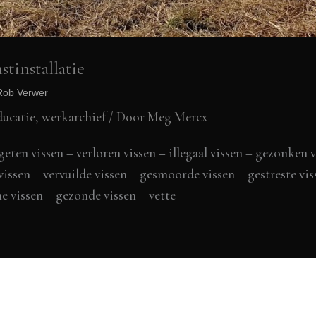
installatie
 Rob Verwer
ducatie
,
werkarchief
/ Door
Meg Mercx
en vissen – verloren vissen – illegaal vissen – gezonken 
issen – vervuilde vissen – gesmoorde vissen – gestreste vi
e vissen – gezonde vissen – vette