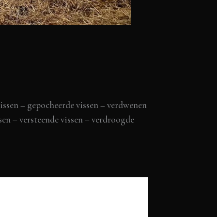
vissen – gepocheerde vissen – verdwenen
ssen – versteende vissen – verdroogde