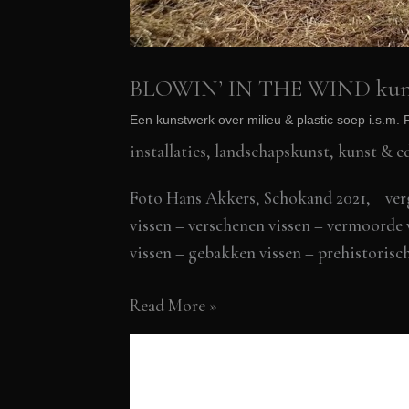
BLOWIN’ IN THE WIND kunst
Een kunstwerk over milieu & plastic soep i.s.m.
installaties, landschapskunst
,
kunst & e
Foto Hans Akkers, Schokand 2021, verget
vissen – verschenen vissen – vermoorde v
vissen – gebakken vissen – prehistorisch
BLOWIN’
Read More »
IN
THE
WIND