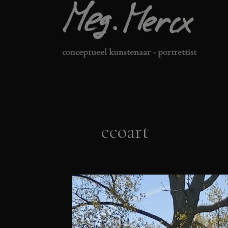
Ga
naar
de
conceptueel kunstenaar - portrettist
inhoud
ecoart