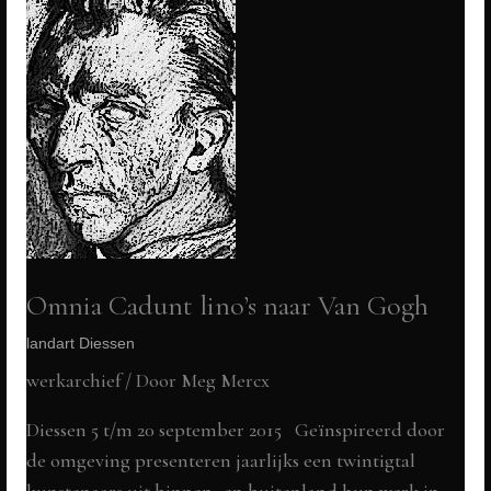
biobased
Art-
Work,
Stapelen,
Boxtel
Omnia Cadunt lino’s naar Van Gogh
landart Diessen
werkarchief
/ Door
Meg Mercx
Diessen 5 t/m 20 september 2015 Geïnspireerd door
de omgeving presenteren jaarlijks een twintigtal