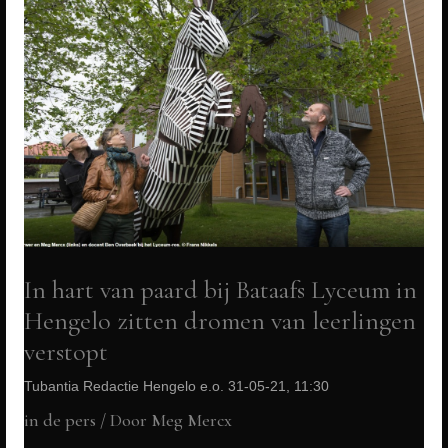
In hart van paard bij Bataafs Lyceum in
Hengelo zitten dromen van leerlingen
verstopt
Tubantia Redactie Hengelo e.o. 31-05-21, 11:30
in de pers
/ Door
Meg Mercx