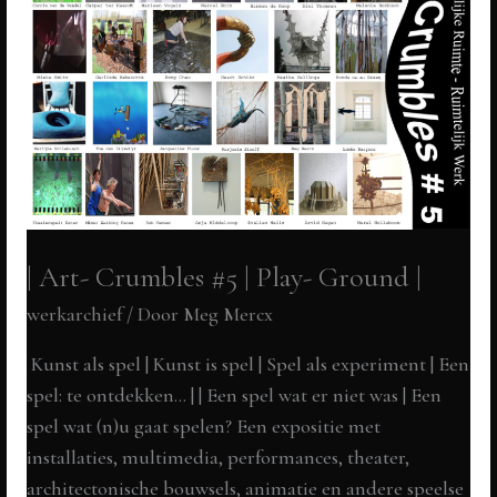
| Art- Crumbles #5 | Play- Ground |
werkarchief
/ Door
Meg Mercx
Kunst als spel | Kunst is spel | Spel als experiment | Een
spel: te ontdekken… | | Een spel wat er niet was | Een
spel wat (n)u gaat spelen? Een expositie met
installaties, multimedia, performances, theater,
architectonische bouwsels, animatie en andere speelse