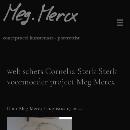
Ga
naar
de
inhoud
conceptueel kunstenaar - portrettist
web schets Cornelia Sterk Sterk
voormoeder project Meg Mercx
Door
Meg Mercx
/
augustus 17, 2022