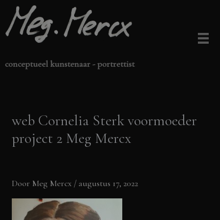
Ga
naar
de
inhoud
conceptueel kunstenaar - portrettist
web Cornelia Sterk voormoeder
project 2 Meg Mercx
Door
Meg Mercx
/
augustus 17, 2022