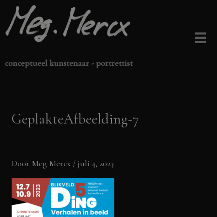
Ga
naar
de
inhoud
conceptueel kunstenaar - portrettist
GeplakteAfbeelding-7
Door
Meg Mercx
/
juli 4, 2023