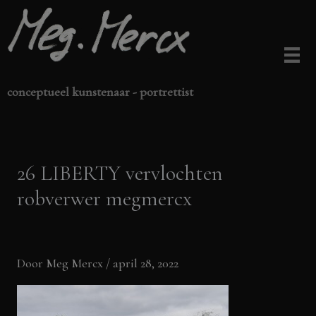
Ga
naar
de
inhoud
conceptueel kunstenaar - portrettist
26 LIBERTY vervlochten
robverwer megmercx
Door
Meg Mercx
/
april 28, 2022