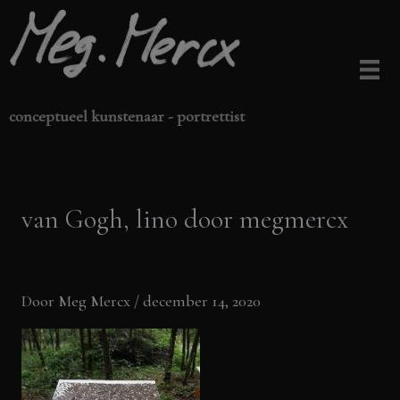
Ga
naar
de
inhoud
conceptueel kunstenaar - portrettist
van Gogh, lino door megmercx
Door
Meg Mercx
/
december 14, 2020