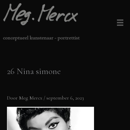
Ga
naar
de
inhoud
conceptueel kunstenaar - portrettist
26 Nina simone
Door
Meg Mercx
/
september 6, 2023