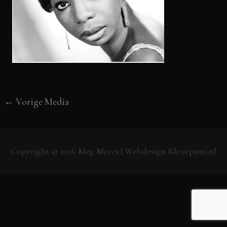
←
Vorige Media
Copyright © 2026
Meg Mercx
| Webdesign
Kleurpunt.nl