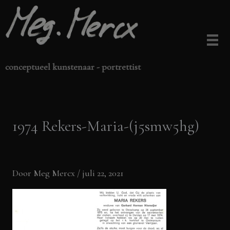
Ga
naar
de
inhoud
conceptueel kunstenaar - portrettist
1974 Rekers-Maria-(j5smw5hg)
Door
Meg Mercx
/
juli 22, 2021