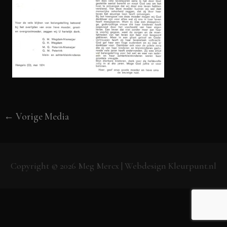
←
Vorige Media
Copyright © 2026
Meg Mercx
| Webdesign
Kleurpunt.nl