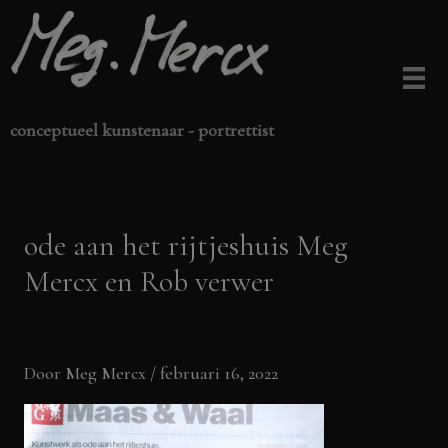
Ga
naar
de
inhoud
conceptueel kunstenaar - portrettist
ode aan het rijtjeshuis Meg
Mercx en Rob verwer
Door
Meg Mercx
/
februari 16, 2022