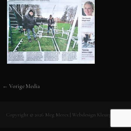
←
Vorige Media
Copyright © 2026
Meg Mercx
| Webdesign
Kleurpunt.nl