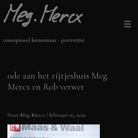
Ga
naar
de
inhoud
conceptueel kunstenaar - portrettist
ode aan het rijtjeshuis Meg
Mercx en Rob verwer
Door
Meg Mercx
/
februari 16, 2022